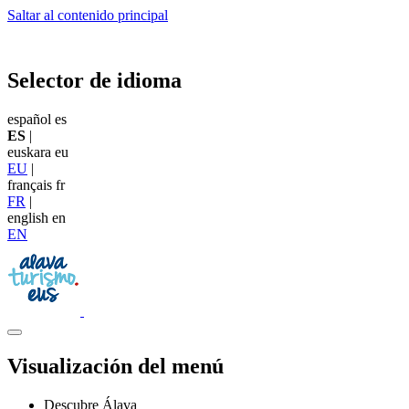
Saltar al contenido principal
Selector de idioma
español
es
ES
|
euskara
eu
EU
|
français
fr
FR
|
english
en
EN
Visualización del menú
Descubre Álava