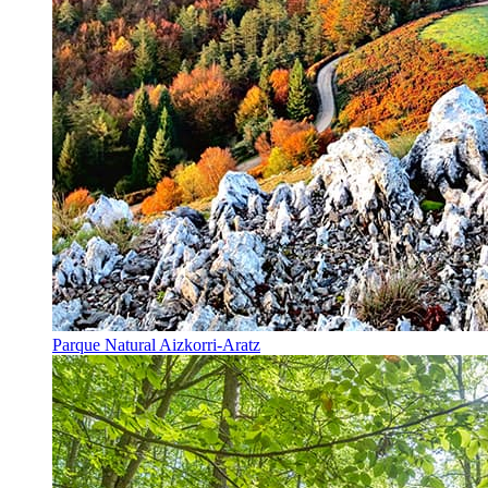
Parque Natural Aizkorri-Aratz