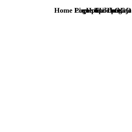
Home Logo pie de página
Pie Home Turismo
que tipo de viaje
TU - LOGO