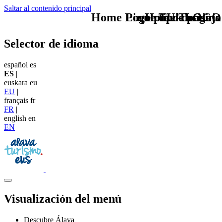
Saltar al contenido principal
Home Logo pie de página
Pie Home Turismo
que tipo de viaje
TU - LOGO
Selector de idioma
español
es
ES
|
euskara
eu
EU
|
français
fr
FR
|
english
en
EN
Visualización del menú
Descubre Álava