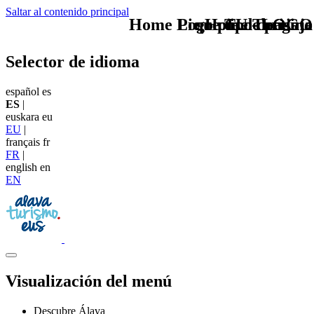
Saltar al contenido principal
Home Logo pie de página
Pie Home Turismo
que tipo de viaje
TU - LOGO
Selector de idioma
español
es
ES
|
euskara
eu
EU
|
français
fr
FR
|
english
en
EN
Visualización del menú
Descubre Álava