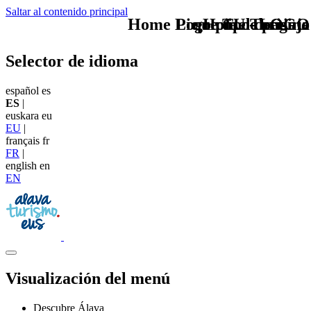
Saltar al contenido principal
Home Logo pie de página
Pie Home Turismo
que tipo de viaje
TU - LOGO
Selector de idioma
español
es
ES
|
euskara
eu
EU
|
français
fr
FR
|
english
en
EN
Visualización del menú
Descubre Álava