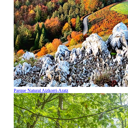
Parque Natural Aizkorri-Aratz