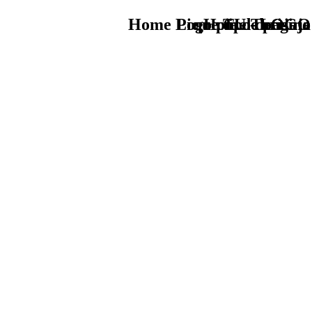
Home Logo pie de página
Pie Home Turismo
que tipo de viaje
TU - LOGO