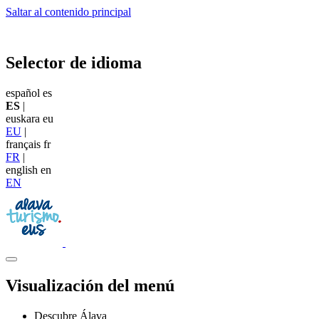
Saltar al contenido principal
Selector de idioma
español
es
ES
|
euskara
eu
EU
|
français
fr
FR
|
english
en
EN
Visualización del menú
Descubre Álava