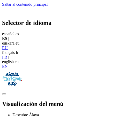
Saltar al contenido principal
Selector de idioma
español
es
ES
|
euskara
eu
EU
|
français
fr
FR
|
english
en
EN
Visualización del menú
Descubre Álava