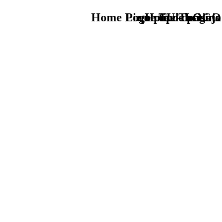
Home Logo pie de página
Pie Home Turismo
que tipo de viaje
TU - LOGO