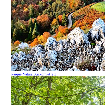
Parque Natural Aizkorri-Aratz