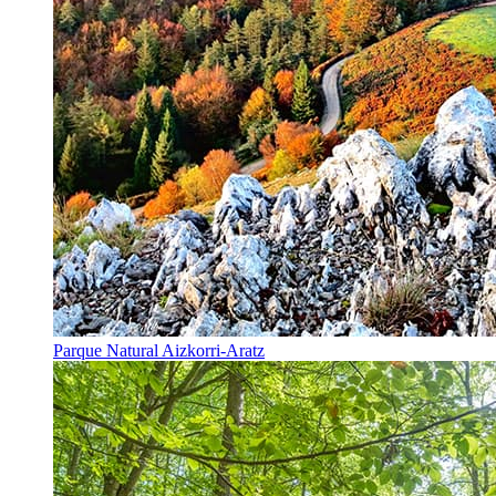
Parque Natural Aizkorri-Aratz