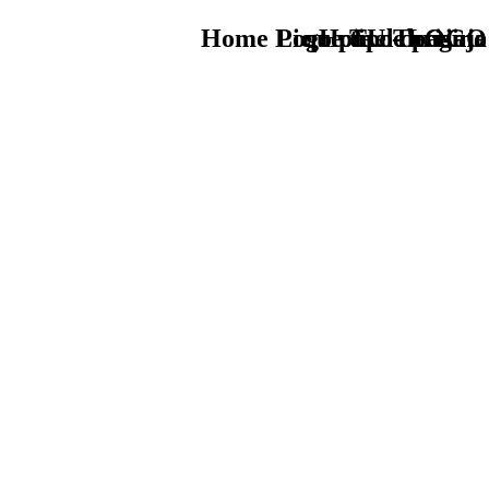
Home Logo pie de página
Pie Home Turismo
que tipo de viaje
TU - LOGO