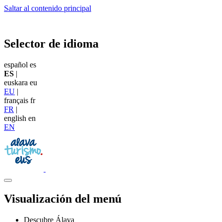
Saltar al contenido principal
Selector de idioma
español
es
ES
|
euskara
eu
EU
|
français
fr
FR
|
english
en
EN
Visualización del menú
Descubre Álava