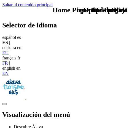
Saltar al contenido principal
Home Logo pie de página
Pie Home Turismo
que tipo de viaje
TU - LOGO
Selector de idioma
español
es
ES
|
euskara
eu
EU
|
français
fr
FR
|
english
en
EN
Visualización del menú
Descubre Álava