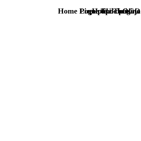
Home Logo pie de página
Pie Home Turismo
que tipo de viaje
TU - LOGO