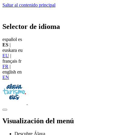
Saltar al contenido principal
Selector de idioma
español
es
ES
|
euskara
eu
EU
|
français
fr
FR
|
english
en
EN
Visualización del menú
Descubre Álava