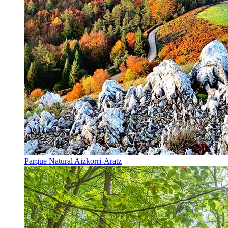
Parque Natural Aizkorri-Aratz