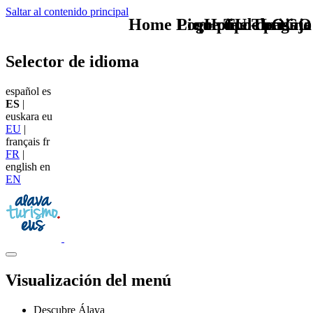
Saltar al contenido principal
Home Logo pie de página
Pie Home Turismo
que tipo de viaje
TU - LOGO
Selector de idioma
español
es
ES
|
euskara
eu
EU
|
français
fr
FR
|
english
en
EN
Visualización del menú
Descubre Álava