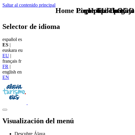
Saltar al contenido principal
Home Logo pie de página
Pie Home Turismo
que tipo de viaje
TU - LOGO
Selector de idioma
español
es
ES
|
euskara
eu
EU
|
français
fr
FR
|
english
en
EN
Visualización del menú
Descubre Álava