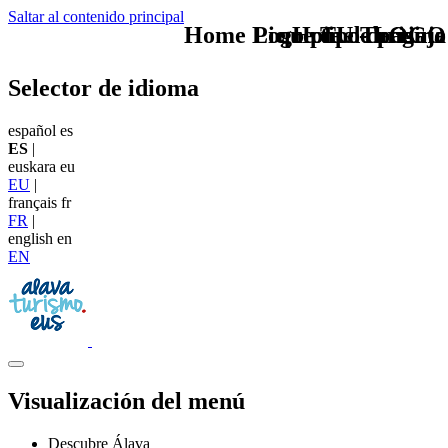
Saltar al contenido principal
Home Logo pie de página
Pie Home Turismo
que tipo de viaje
TU - LOGO
Selector de idioma
español
es
ES
|
euskara
eu
EU
|
français
fr
FR
|
english
en
EN
Visualización del menú
Descubre Álava