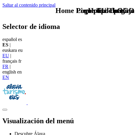
Saltar al contenido principal
Home Logo pie de página
Pie Home Turismo
que tipo de viaje
TU - LOGO
Selector de idioma
español
es
ES
|
euskara
eu
EU
|
français
fr
FR
|
english
en
EN
Visualización del menú
Descubre Álava