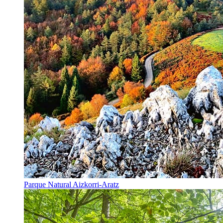
Parque Natural Aizkorri-Aratz