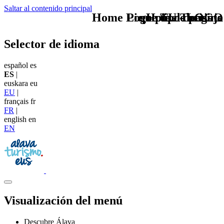
Saltar al contenido principal
Home Logo pie de página
Pie Home Turismo
que tipo de viaje
TU - LOGO
Selector de idioma
español
es
ES
|
euskara
eu
EU
|
français
fr
FR
|
english
en
EN
Visualización del menú
Descubre Álava