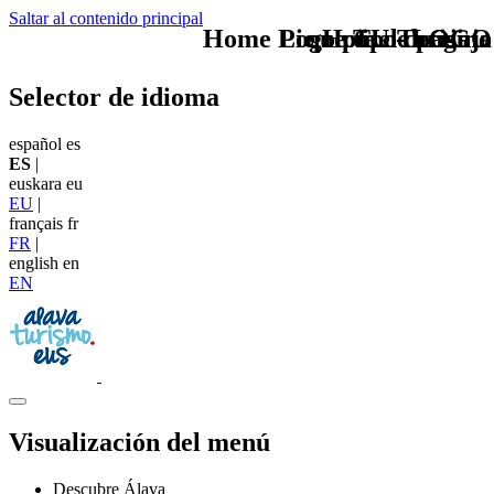
Saltar al contenido principal
Home Logo pie de página
Pie Home Turismo
que tipo de viaje
TU - LOGO
Selector de idioma
español
es
ES
|
euskara
eu
EU
|
français
fr
FR
|
english
en
EN
Visualización del menú
Descubre Álava