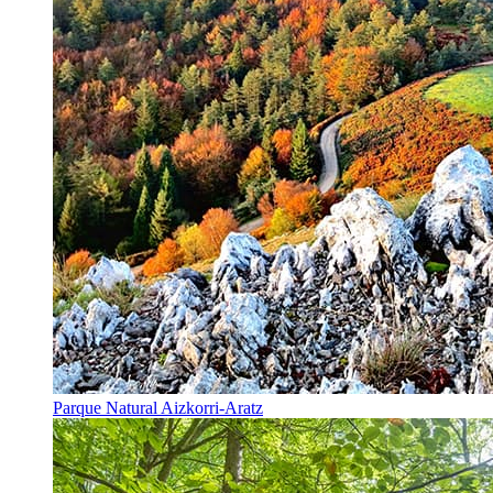
Parque Natural Aizkorri-Aratz