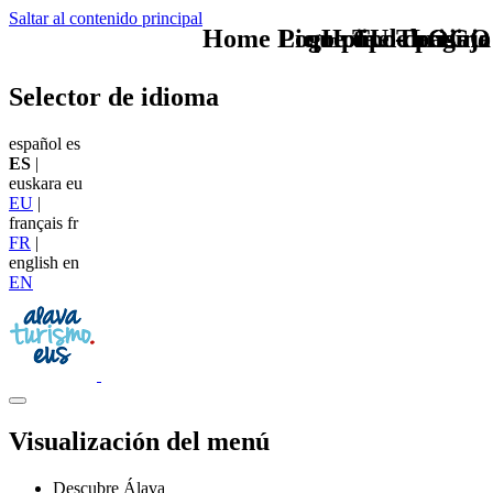
Saltar al contenido principal
Home Logo pie de página
Pie Home Turismo
que tipo de viaje
TU - LOGO
Selector de idioma
español
es
ES
|
euskara
eu
EU
|
français
fr
FR
|
english
en
EN
Visualización del menú
Descubre Álava