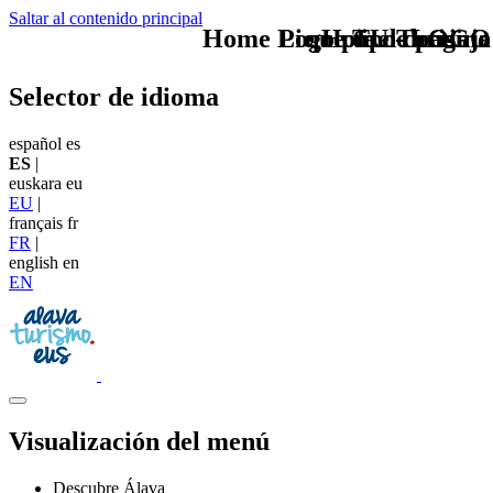
Saltar al contenido principal
Home Logo pie de página
Pie Home Turismo
que tipo de viaje
TU - LOGO
Selector de idioma
español
es
ES
|
euskara
eu
EU
|
français
fr
FR
|
english
en
EN
Visualización del menú
Descubre Álava