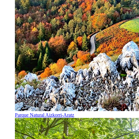
Parque Natural Aizkorri-Aratz