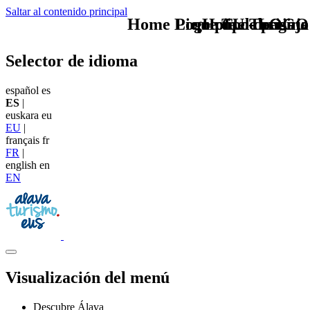
Saltar al contenido principal
Home Logo pie de página
Pie Home Turismo
que tipo de viaje
TU - LOGO
Selector de idioma
español
es
ES
|
euskara
eu
EU
|
français
fr
FR
|
english
en
EN
Visualización del menú
Descubre Álava