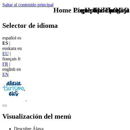
Saltar al contenido principal
Home Logo pie de página
Pie Home Turismo
que tipo de viaje
TU - LOGO
Selector de idioma
español
es
ES
|
euskara
eu
EU
|
français
fr
FR
|
english
en
EN
Visualización del menú
Descubre Álava