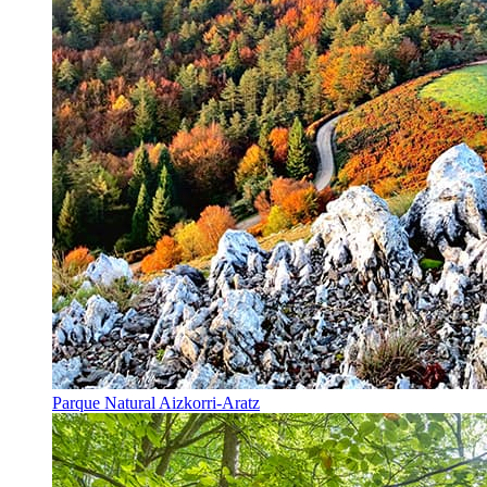
Parque Natural Aizkorri-Aratz