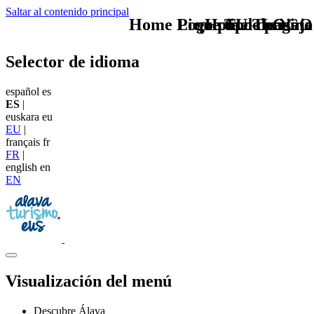
Saltar al contenido principal
Home Logo pie de página
Pie Home Turismo
que tipo de viaje
TU - LOGO
Selector de idioma
español
es
ES
|
euskara
eu
EU
|
français
fr
FR
|
english
en
EN
Visualización del menú
Descubre Álava