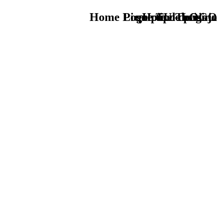
Home Logo pie de página
Pie Home Turismo
que tipo de viaje
TU - LOGO