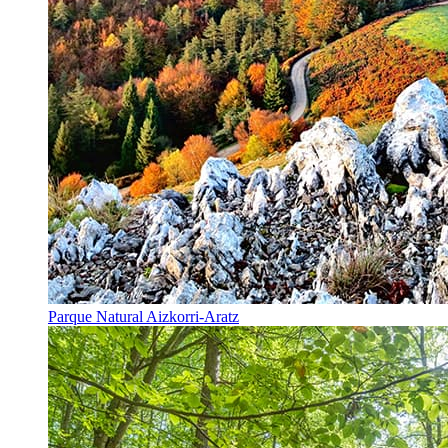
Parque Natural Aizkorri-Aratz