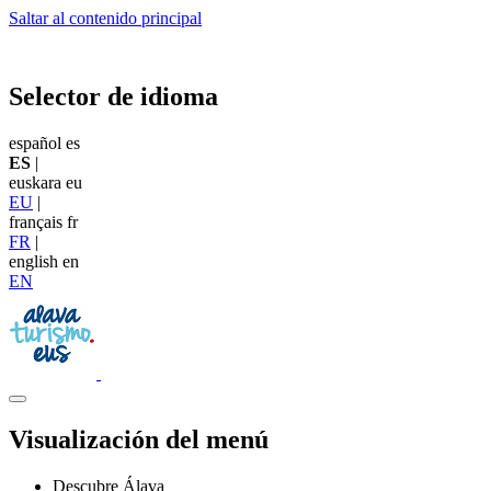
Saltar al contenido principal
Selector de idioma
español
es
ES
|
euskara
eu
EU
|
français
fr
FR
|
english
en
EN
Visualización del menú
Descubre Álava