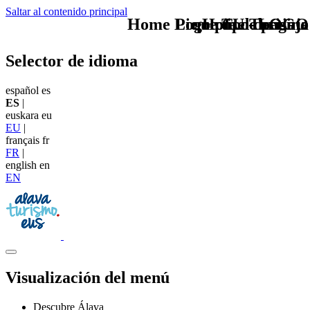
Saltar al contenido principal
Home Logo pie de página
Pie Home Turismo
que tipo de viaje
TU - LOGO
Selector de idioma
español
es
ES
|
euskara
eu
EU
|
français
fr
FR
|
english
en
EN
Visualización del menú
Descubre Álava