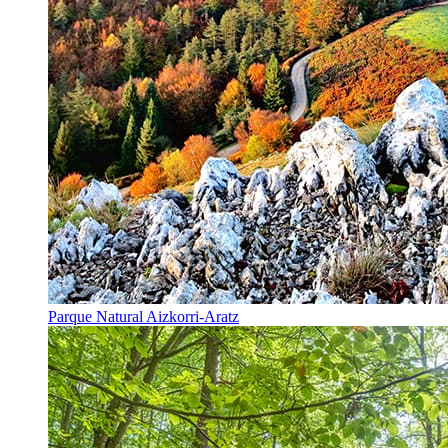
Parque Natural Aizkorri-Aratz