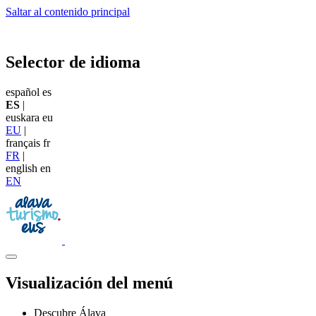
Saltar al contenido principal
Selector de idioma
español
es
ES
|
euskara
eu
EU
|
français
fr
FR
|
english
en
EN
Visualización del menú
Descubre Álava