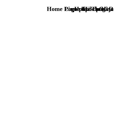
Home Logo pie de página
Pie Home Turismo
que tipo de viaje
TU - LOGO