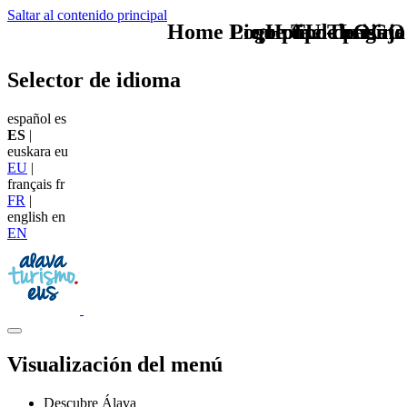
Saltar al contenido principal
Home Logo pie de página
Pie Home Turismo
que tipo de viaje
TU - LOGO
Selector de idioma
español
es
ES
|
euskara
eu
EU
|
français
fr
FR
|
english
en
EN
Visualización del menú
Descubre Álava