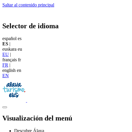
Saltar al contenido principal
Selector de idioma
español
es
ES
|
euskara
eu
EU
|
français
fr
FR
|
english
en
EN
Visualización del menú
Descubre Álava