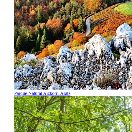
Parque Natural Aizkorri-Aratz