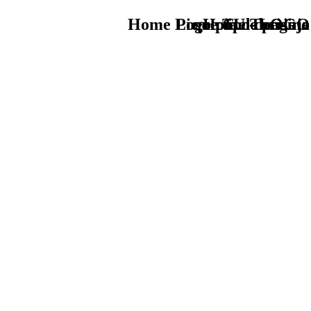
Home Logo pie de página
Pie Home Turismo
que tipo de viaje
TU - LOGO