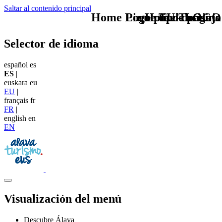
Saltar al contenido principal
Home Logo pie de página
Pie Home Turismo
que tipo de viaje
TU - LOGO
Selector de idioma
español
es
ES
|
euskara
eu
EU
|
français
fr
FR
|
english
en
EN
Visualización del menú
Descubre Álava