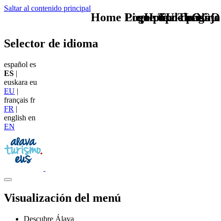
Saltar al contenido principal
Home Logo pie de página
Pie Home Turismo
que tipo de viaje
TU - LOGO
Selector de idioma
español
es
ES
|
euskara
eu
EU
|
français
fr
FR
|
english
en
EN
Visualización del menú
Descubre Álava