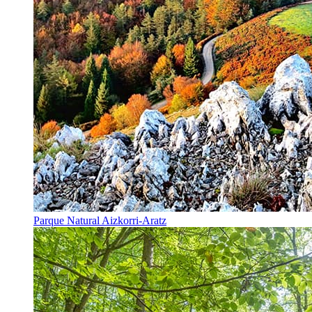
Parque Natural Aizkorri-Aratz