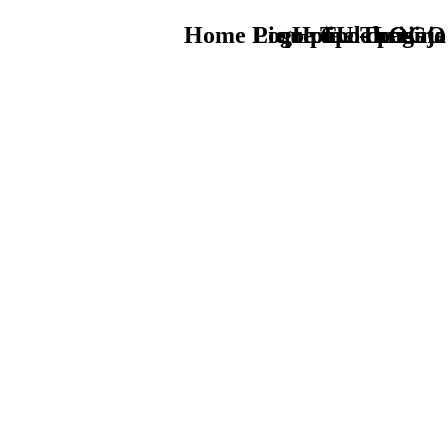
Home Logo pie de página
Pie Home Turismo
que tipo de viaje
TU - LOGO