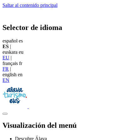
Saltar al contenido principal
Selector de idioma
español
es
ES
|
euskara
eu
EU
|
français
fr
FR
|
english
en
EN
Visualización del menú
Descubre Álava