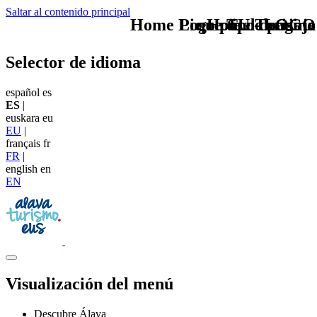
Saltar al contenido principal
Home Logo pie de página
Pie Home Turismo
que tipo de viaje
TU - LOGO
Selector de idioma
español
es
ES
|
euskara
eu
EU
|
français
fr
FR
|
english
en
EN
Visualización del menú
Descubre Álava