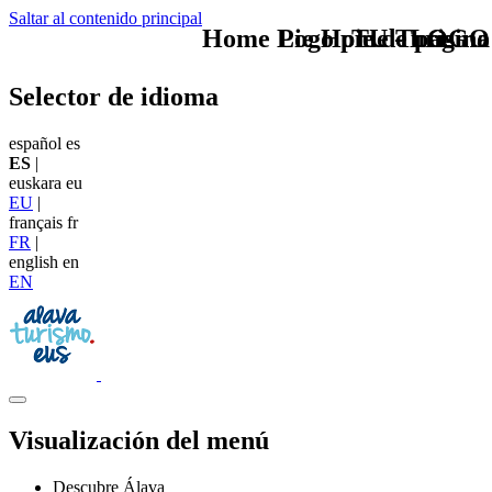
Saltar al contenido principal
Home Logo pie de página
Pie Home Turismo
TU - LOGO
Selector de idioma
español
es
ES
|
euskara
eu
EU
|
français
fr
FR
|
english
en
EN
Visualización del menú
Descubre Álava