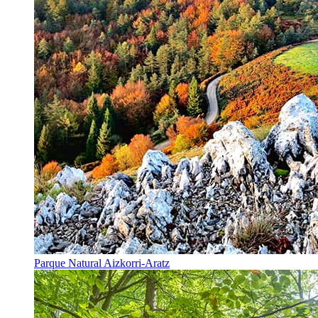
Parque Natural Aizkorri-Aratz