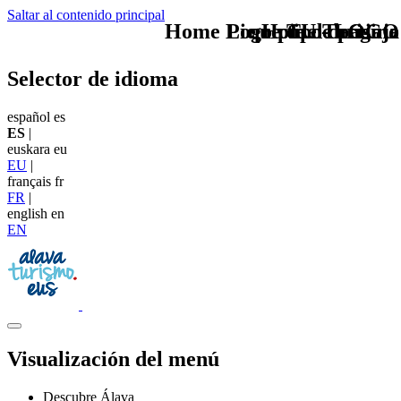
Saltar al contenido principal
Home Logo pie de página
Pie Home Turismo
que tipo de viaje
TU - LOGO
Selector de idioma
español
es
ES
|
euskara
eu
EU
|
français
fr
FR
|
english
en
EN
Visualización del menú
Descubre Álava