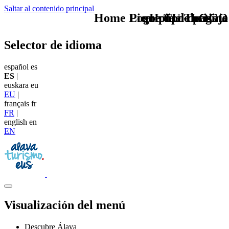
Saltar al contenido principal
Home Logo pie de página
Pie Home Turismo
que tipo de viaje
TU - LOGO
Selector de idioma
español
es
ES
|
euskara
eu
EU
|
français
fr
FR
|
english
en
EN
Visualización del menú
Descubre Álava