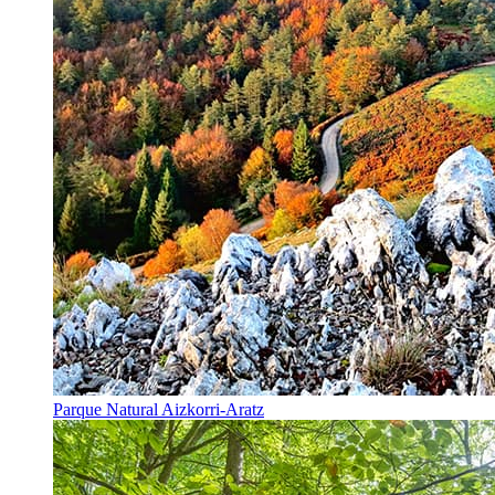
Parque Natural Aizkorri-Aratz