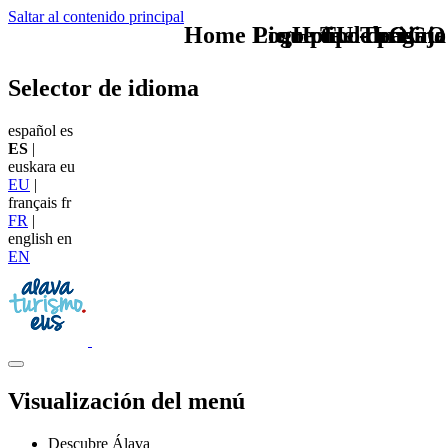
Saltar al contenido principal
Home Logo pie de página
Pie Home Turismo
que tipo de viaje
TU - LOGO
Selector de idioma
español
es
ES
|
euskara
eu
EU
|
français
fr
FR
|
english
en
EN
Visualización del menú
Descubre Álava