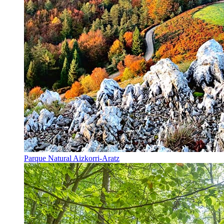
Parque Natural Aizkorri-Aratz