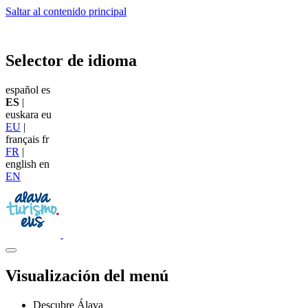
Saltar al contenido principal
Selector de idioma
español
es
ES
|
euskara
eu
EU
|
français
fr
FR
|
english
en
EN
Visualización del menú
Descubre Álava