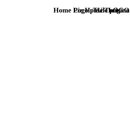
Home Logo pie de página
Pie Home Turismo
TU - LOGO