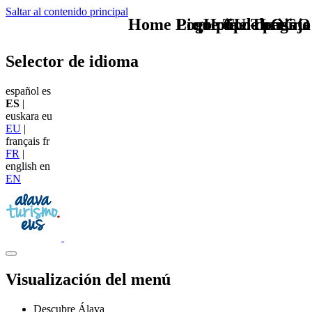
Saltar al contenido principal
Home Logo pie de página
Pie Home Turismo
que tipo de viaje
TU - LOGO
Selector de idioma
español
es
ES
|
euskara
eu
EU
|
français
fr
FR
|
english
en
EN
Visualización del menú
Descubre Álava