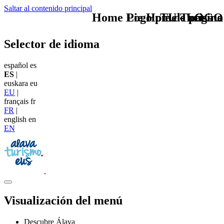
Saltar al contenido principal
Home Logo pie de página
Pie Home Turismo
TU - LOGO
Selector de idioma
español
es
ES
|
euskara
eu
EU
|
français
fr
FR
|
english
en
EN
Visualización del menú
Descubre Álava