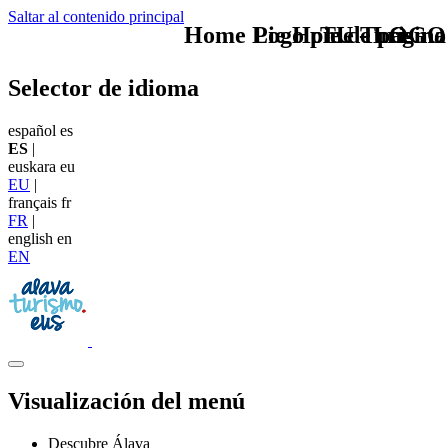
Saltar al contenido principal
Home Logo pie de página
Pie Home Turismo
TU - LOGO
Selector de idioma
español
es
ES
|
euskara
eu
EU
|
français
fr
FR
|
english
en
EN
Visualización del menú
Descubre Álava