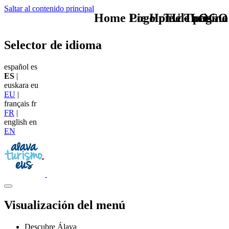
Saltar al contenido principal
Home Logo pie de página
Pie Home Turismo
TU - LOGO
Selector de idioma
español
es
ES
|
euskara
eu
EU
|
français
fr
FR
|
english
en
EN
Visualización del menú
Descubre Álava