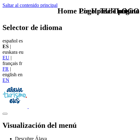
Saltar al contenido principal
Home Logo pie de página
Pie Home Turismo
TU - LOGO
Selector de idioma
español
es
ES
|
euskara
eu
EU
|
français
fr
FR
|
english
en
EN
Visualización del menú
Descubre Álava