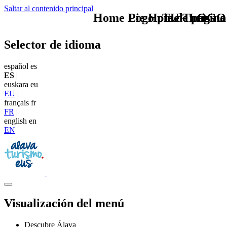
Saltar al contenido principal
Home Logo pie de página
Pie Home Turismo
TU - LOGO
Selector de idioma
español
es
ES
|
euskara
eu
EU
|
français
fr
FR
|
english
en
EN
Visualización del menú
Descubre Álava