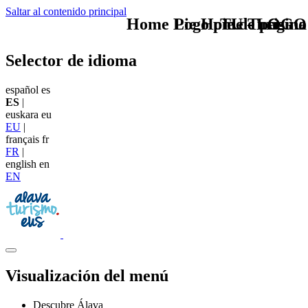
Saltar al contenido principal
Home Logo pie de página
Pie Home Turismo
TU - LOGO
Selector de idioma
español
es
ES
|
euskara
eu
EU
|
français
fr
FR
|
english
en
EN
Visualización del menú
Descubre Álava