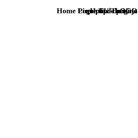
Home Logo pie de página
Pie Home Turismo
que tipo de viaje
TU - LOGO