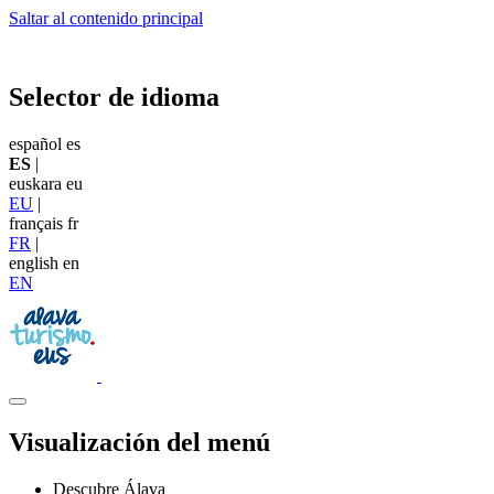
Saltar al contenido principal
Selector de idioma
español
es
ES
|
euskara
eu
EU
|
français
fr
FR
|
english
en
EN
Visualización del menú
Descubre Álava