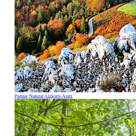
Parque Natural Aizkorri-Aratz