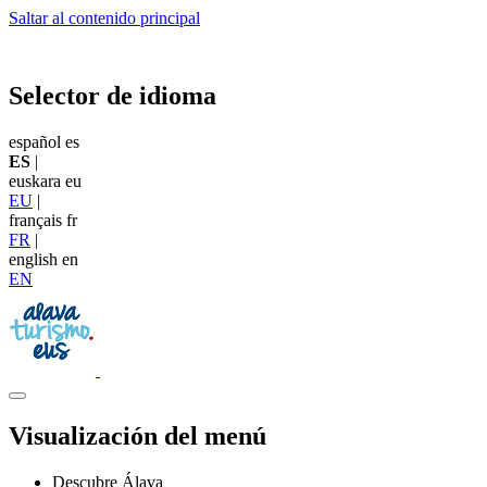
Saltar al contenido principal
Selector de idioma
español
es
ES
|
euskara
eu
EU
|
français
fr
FR
|
english
en
EN
Visualización del menú
Descubre Álava