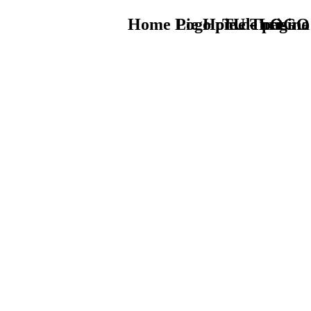
Home Logo pie de página
Pie Home Turismo
TU - LOGO