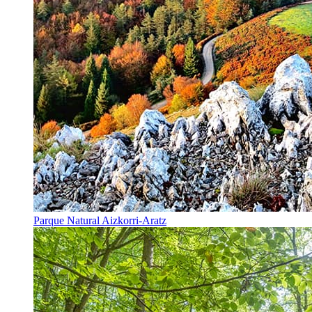
Parque Natural Aizkorri-Aratz