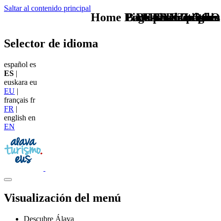
Saltar al contenido principal
Home Logo pie de página
Pie Home Turismo
BAN Gastronomia
Buscas otro plan
CAB Festivales
BAN Cultura
TU - LOGO
Selector de idioma
español
es
ES
|
euskara
eu
EU
|
français
fr
FR
|
english
en
EN
Visualización del menú
Descubre Álava