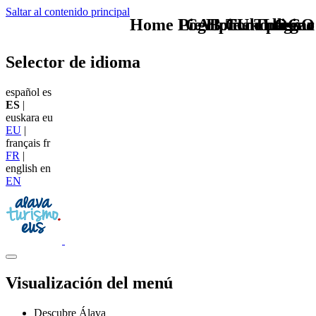
Saltar al contenido principal
Home Logo pie de página
Pie Home Turismo
CAB Como llegar
TU - LOGO
Selector de idioma
español
es
ES
|
euskara
eu
EU
|
français
fr
FR
|
english
en
EN
Visualización del menú
Descubre Álava