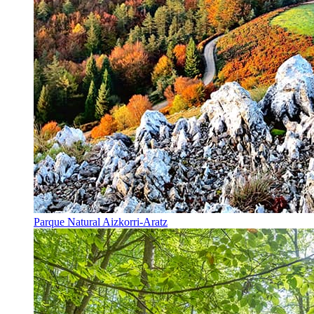
Parque Natural Aizkorri-Aratz