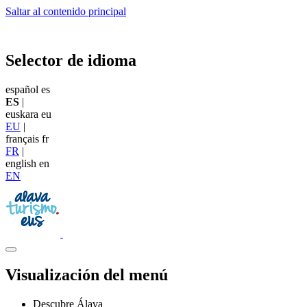
Saltar al contenido principal
Selector de idioma
español
es
ES
|
euskara
eu
EU
|
français
fr
FR
|
english
en
EN
Visualización del menú
Descubre Álava