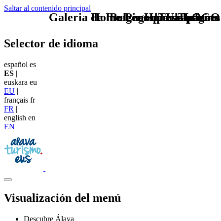
Saltar al contenido principal
Galeria de Imagenes para belenes
Home Logo pie de página
Belenes de escaparate
Pie Home Turismo
TU - LOGO
Selector de idioma
español
es
ES
|
euskara
eu
EU
|
français
fr
FR
|
english
en
EN
Visualización del menú
Descubre Álava