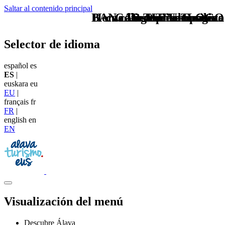
Saltar al contenido principal
BAN cabecera naturaleza
Home Logo pie de página
cuadros turismo activo
CAB TIT Naturaleza
Pie Home Turismo
TU - LOGO
Selector de idioma
español
es
ES
|
euskara
eu
EU
|
français
fr
FR
|
english
en
EN
Visualización del menú
Descubre Álava