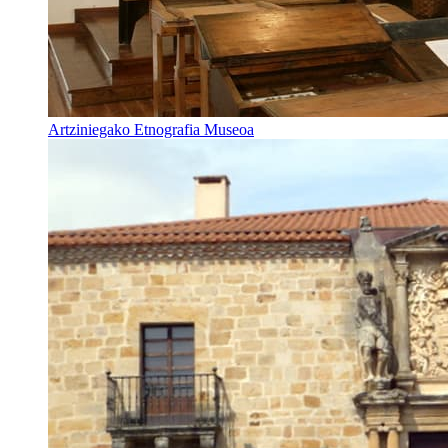
Artziniegako Etnografia Museoa