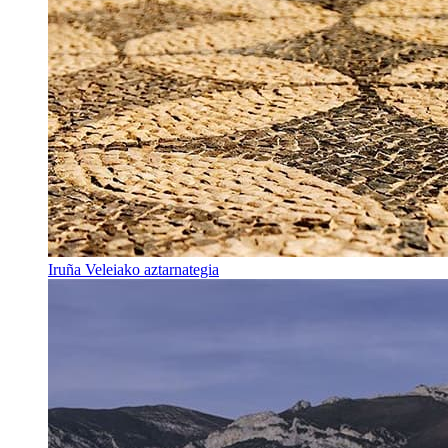
Iruña Veleiako aztarnategia