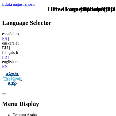
Eduki nagusira joan
Home Logo pie de página
Pie Home Turismo EUS
que tipo de viaje
TU - LOGO
Language Selector
español
es
ES
|
euskara
eu
EU
|
français
fr
FR
|
english
en
EN
Menu Display
Ezagutu Araba