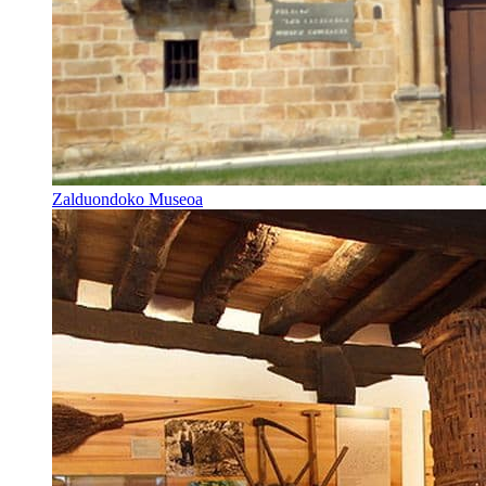
Zalduondoko Museoa