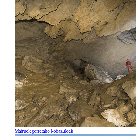
Mairuelegorretako kobazuloak