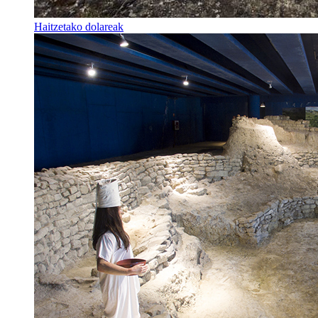
Haitzetako dolareak