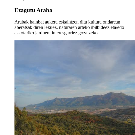
Ezagutu Araba
Arabak hainbat aukera eskaintzen ditu kultura ondarean
aberatsak diren lekuez, naturaren arteko ibilbideez eta/edo
askotariko jarduera interesgarriez gozatzeko