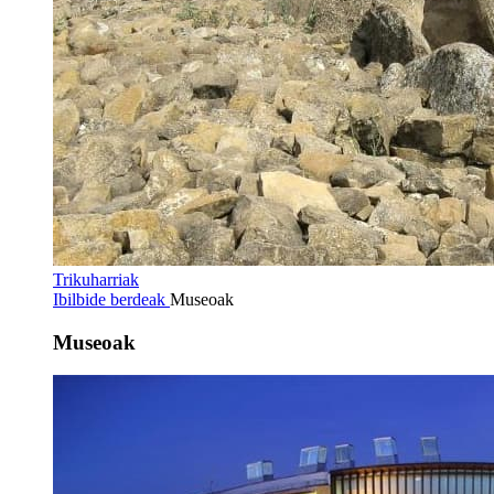
Trikuharriak
Ibilbide berdeak
Museoak
Museoak