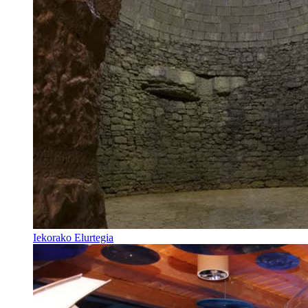
Iekorako Elurtegia