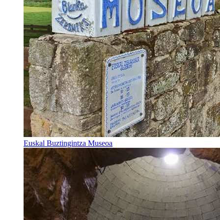
Euskal Buztingintza Museoa