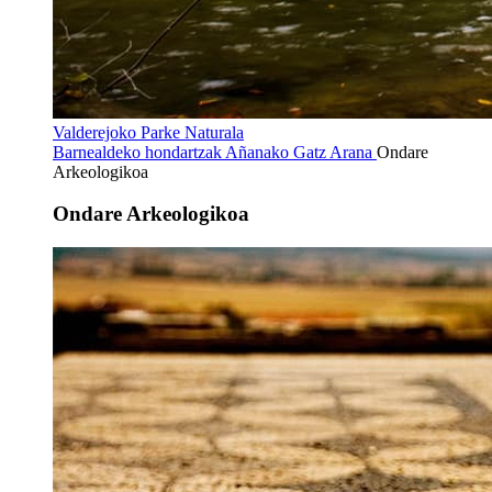
Valderejoko Parke Naturala
Barnealdeko hondartzak
Añanako Gatz Arana
Ondare
Arkeologikoa
Ondare Arkeologikoa