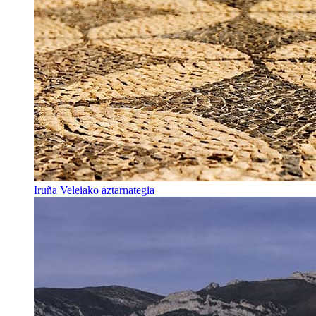
Iruña Veleiako aztarnategia