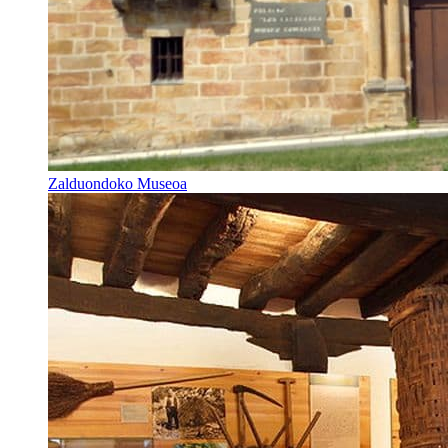
Zalduondoko Museoa