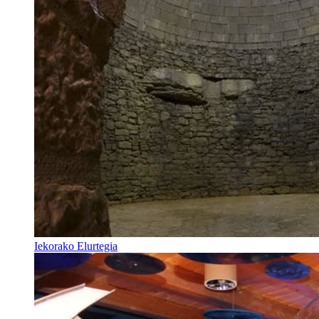
Iekorako Elurtegia