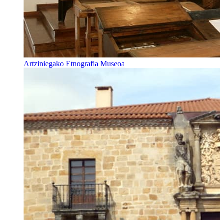
Artziniegako Etnografia Museoa