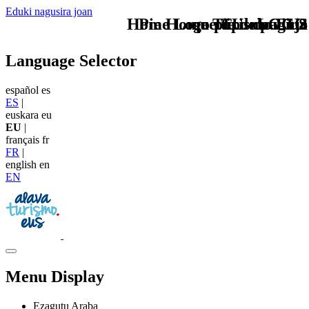
Eduki nagusira joan
Home Logo pie de página
Pie Home Turismo EUS
que tipo de viaje
TU - LOGO
Language Selector
español
es
ES
|
euskara
eu
EU
|
français
fr
FR
|
english
en
EN
Menu Display
Ezagutu Araba