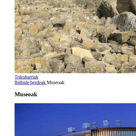
Trikuharriak
Ibilbide berdeak
Museoak
Museoak