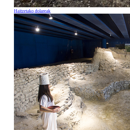
Haitzetako dolareak