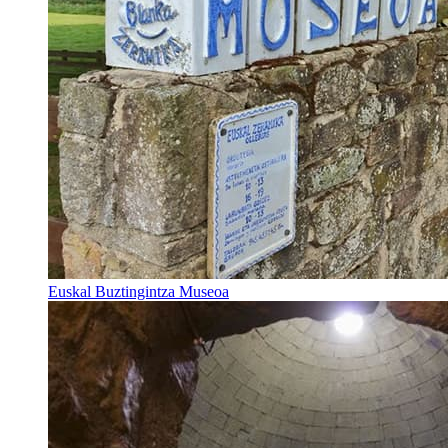
Euskal Buztingintza Museoa