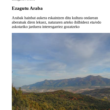
Ezagutu Araba
Arabak hainbat aukera eskaintzen ditu kultura ondarean
aberatsak diren lekuez, naturaren arteko ibilbideez eta/edo
askotariko jarduera interesgarriez gozatzeko