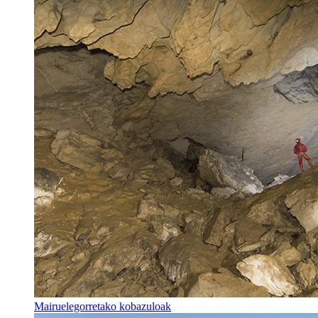
Mairuelegorretako kobazuloak