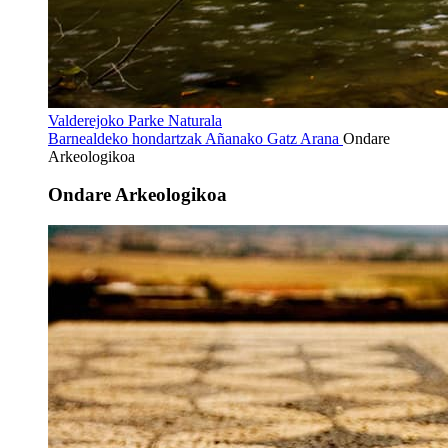
Valderejoko Parke Naturala
Barnealdeko hondartzak
Añanako Gatz Arana
Ondare
Arkeologikoa
Ondare Arkeologikoa